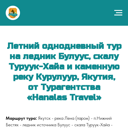
Летний однодневный тур
на ледник Булуус, скалу
Туруук-Хайа и каменную
реку Курулуур, Якутия,
от Турагентства
«Hanalas Travel»
Маршрут тура:
Якутск - река Лена (паром) - п.Нижний
Бестях - ледник источника Булуус - скала Туруук-Хайа -